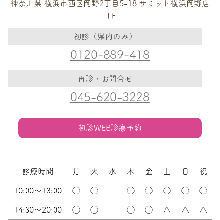
神奈川県 横浜市西区岡野2丁目5-18 サミット横浜岡野店
１F
初診（県内のみ）
0120-889-418
再診・お問合せ
045-620-3228
初診WEB診療予約
診療時間
月
火
水
木
金
土
日
祝
10:00～13:00
◯
◯
－
◯
◯
◯
◯
◯
14:30～20:00
◯
◯
－
◯
◯
△
△
△