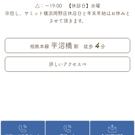
△：～19:00 【休診日】水曜
※但し、サミット横浜岡野店休店日と年末年始はお休みと
させて頂きます。
平沼橋
4
相鉄本線
駅 徒歩
分
詳しいアクセス⇒
© 横浜市西区（平沼橋）の歯医者なら、土日祝日も診療、キッズスペ